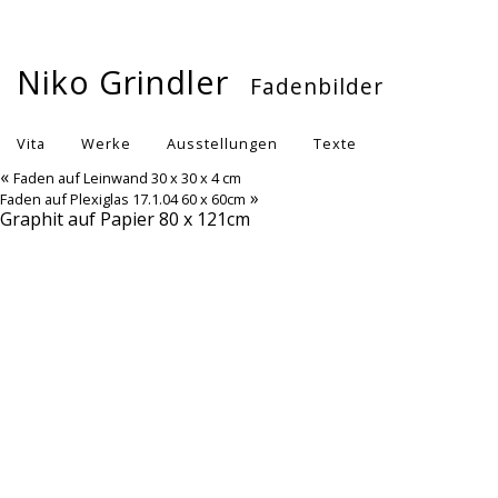
Niko Grindler
Fadenbilder
Vita
Werke
Ausstellungen
Texte
«
Faden auf Leinwand 30 x 30 x 4 cm
Publikationen
Kontakt
Impressum
»
Faden auf Plexiglas 17.1.04 60 x 60cm
Graphit auf Papier 80 x 121cm